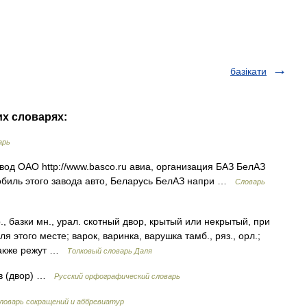
базікати
их словарях:
арь
д ОАО http://www.basco.ru авиа, организация БАЗ БелАЗ
обиль этого завода авто, Беларусь БелАЗ напри …
Словарь
р., базки мн., урал. скотный двор, крытый или некрытый, при
 этого месте; варок, варинка, варушка тамб., ряз., орл.;
 также режут …
Толковый словарь Даля
 ов (двор) …
Русский орфографический словарь
ловарь сокращений и аббревиатур