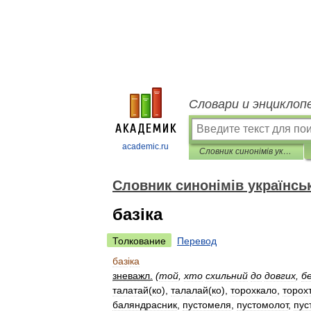
Словари и энциклоп
academic.ru
Словник синонімів української мови
Словник синонімів українсь
базіка
Толкование
Перевод
баз
і
ка
зневажл
.
(
той
,
хто
схильний
до
довгих
,
б
талатай
(
ко
),
талалай
(
ко
),
торохкало
,
торох
баляндрасник
,
пустомеля
,
пустомолот
,
пус