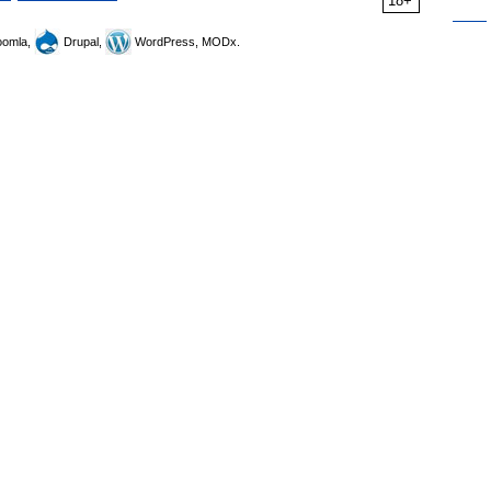
18+
omla,
Drupal,
WordPress, MODx.