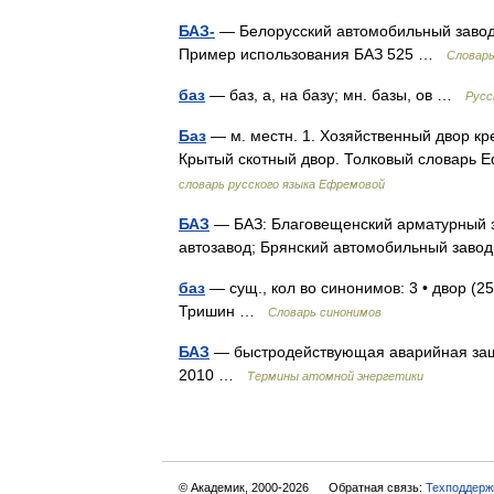
БАЗ-
— Белорусский автомобильный завод 
Пример использования БАЗ 525 …
Словарь
баз
— баз, а, на базу; мн. базы, ов …
Русс
Баз
— м. местн. 1. Хозяйственный двор кре
Крытый скотный двор. Толковый словарь 
словарь русского языка Ефремовой
БАЗ
— БАЗ: Благовещенский арматурный з
автозавод; Брянский автомобильный заво
баз
— сущ., кол во синонимов: 3 • двор (25
Тришин …
Словарь синонимов
БАЗ
— быстродействующая аварийная защи
2010 …
Термины атомной энергетики
© Академик, 2000-2026
Обратная связь:
Техподдерж