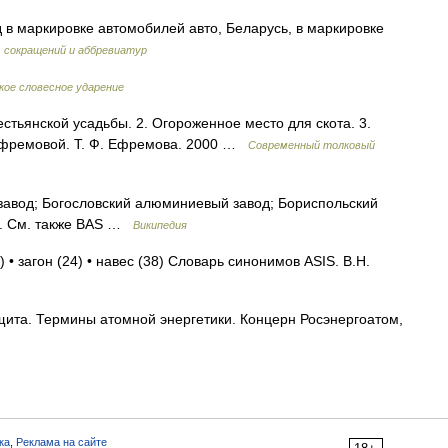
в маркировке автомобилей авто, Беларусь, в маркировке
 сокращений и аббревиатур
кое словесное ударение
стьянской усадьбы. 2. Огороженное место для скота. 3.
Ефремовой. Т. Ф. Ефремова. 2000 …
Современный толковый
авод; Богословский алюминиевый завод; Бориспольский
д. См. также BAS …
Википедия
) • загон (24) • навес (38) Словарь синонимов ASIS. В.Н.
та. Термины атомной энергетики. Концерн Росэнергоатом,
ка
,
Реклама на сайте