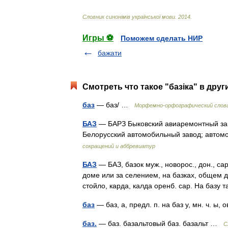
Словник
синон
і
м
і
в
української
мови
.
2014
.
Игры ⚽
Поможем сделать НИР
бажати
Смотреть что такое "базіка" в друг
баз
— баз/ …
Морфемно-орфографический слов
БАЗ
— БАРЗ Быковский авиаремонтный заво
Белорусский автомобильный завод; автом
сокращений и аббревиатур
БАЗ
— БАЗ, базок муж., новорос., дон., са
доме или за селением, на базках, общем для
стойло, карда, калда оренб. сар. На базу
баз
— баз, а, предл. п. на баз у, мн. ч. ы,
баз.
— баз. базальтовый баз. базальт …
С