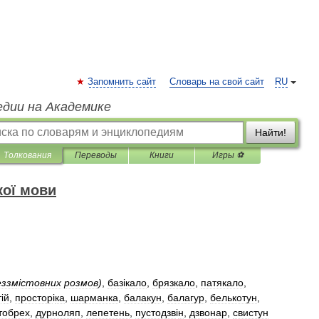
Запомнить сайт
Словарь на свой сайт
RU
едии на Академике
Найти!
Толкования
Переводы
Книги
Игры ⚽
кої мови
еззм
і
стовних
розмов
)
,
баз
і
кало
,
брязкало
,
патякало
,
т
і
й
,
простор
і
ка
,
шарманка
,
балакун
,
балагур
,
белькотун
,
тобрех
,
дурноляп
,
лепетень
,
пустодзв
і
н
,
дзвонар
,
свистун